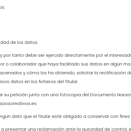
os.
idad de los datos.
y por tanto debe ser ejercido directamente por el interesado,
ptor o colaborador que haya facilitado sus datos en algún mom
cenados y cómo los ha obtenido, solicitar la rectificación 
esos datos en los ficheros del Titular.
iar su petición junto con una fotocopia del Documento Nacion
acioscreativos.es
ingún dato que el Titular esté obligado a conservar con fines
a y a presentar una reclamación ante la autoridad de control,