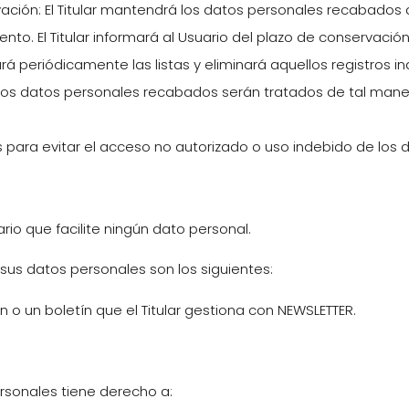
rvación: El Titular mantendrá los datos personales recabado
iento. El Titular informará al Usuario del plazo de conservaci
isará periódicamente las listas y eliminará aquellos registros
d: Los datos personales recabados serán tratados de tal mane
s para evitar el acceso no autorizado o uso indebido de los 
rio que facilite ningún dato personal.
sus datos personales son los siguientes:
ón o un boletín que el Titular gestiona con NEWSLETTER.
ersonales tiene derecho a: