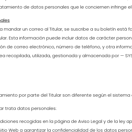
tratamiento de datos personales que le conciernen infringe e
nales
mandar un correo al Titular, se suscribe a su boletín está f
tular. Esta información puede incluir datos de carácter perso
ión de correo electrónico, número de teléfono, y otra informac
ea recopilada, utilizada, gestionada y almacenada por — S
atamiento por parte del Titular son diferente según el sistem
ular trata datos personales:
iciones recogidas en la página de Aviso Legal y de la ley apli
itio Web a garantizar la confidencialidad de los datos pers