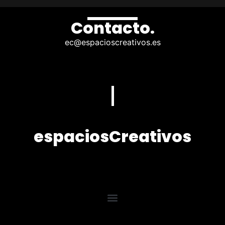
Contacto.
@ce
se.sovitaercsoicapse
espaciosCreativos