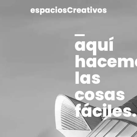
aquí
hacem
las
cosas
fáciles.