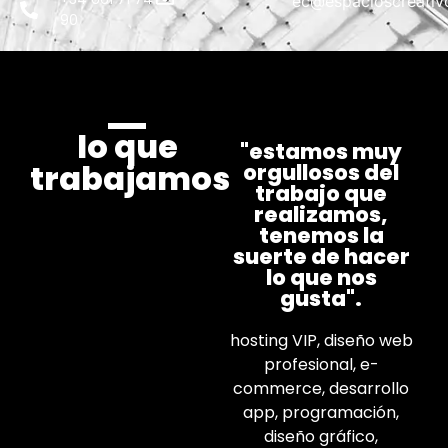
@ce
se.sovitaercsoi
90
lo que
"estamos muy
trabajamos
orgullosos del
trabajo que
realizamos,
tenemos la
suerte de hacer
lo que nos
gusta".
hosting VIP, diseño web
profesional, e-
commerce, desarrollo
app, programación,
diseño gráfico,