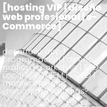
[hosting VIP | diseño
web profesional | e-
Commerce]
desarrollo app |
programación | diseño
gráfico | marketing | SEO
Local | SEO/SEM | RGPD |
mantenimiento...
¿necesitas algo más?
+34 661 71 74