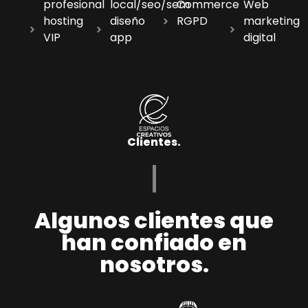
profesional
local/seo/sem
Commerce
Web
hosting
diseño
RGPD
marketing
VIP
app
digital
Clientes.
Algunos clientes que
han confiado en
nosotros.